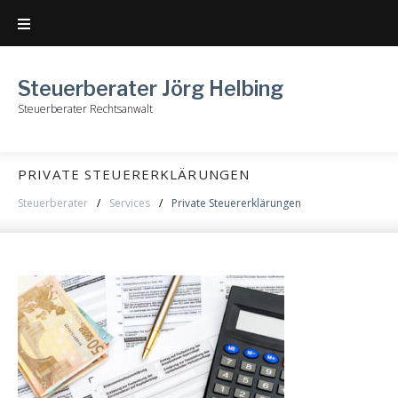
Skip
to
content
Steuerberater Jörg Helbing
Steuerberater Rechtsanwalt
PRIVATE STEUERERKLÄRUNGEN
Steuerberater
/
Services
/
Private Steuererklärungen